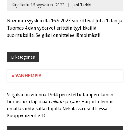
Kirjoitettu
16 syyskuun, 2023
Jani Tarkki
Nozomin syysleirillä 16.9.2023 suorittivat Juha 1.dan ja
Tuomas 4.dan vyöarvot erittäin tyylikkäillä
suorituksilla. Seigikai onnittelee lämpimästi!
Ei kategoriaa
« VANHEMPIA
Seigikai on vuonna 1994 perustettu tamperelainen
budoseura lajeinaan
aikido
ja
iaido
. Harjoittelemme
omalla viihtyisällä dojolla Nekalassa osoitteessa
Kuoppamäentie 10.