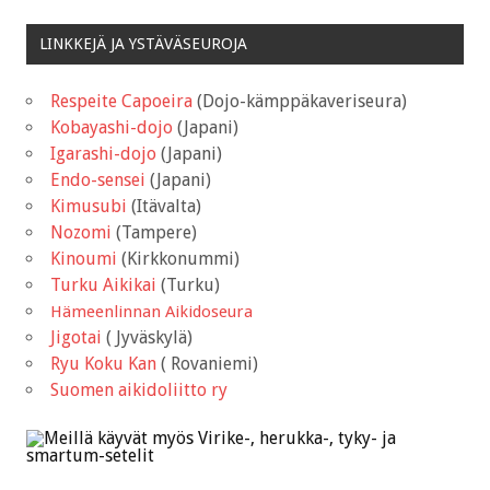
LINKKEJÄ JA YSTÄVÄSEUROJA
Respeite Capoeira
(Dojo-kämppäkaveriseura)
Kobayashi-dojo
(Japani)
Igarashi-dojo
(Japani)
Endo-sensei
(Japani)
Kimusubi
(Itävalta)
Nozomi
(Tampere)
Kinoumi
(Kirkkonummi)
Turku Aikikai
(Turku)
Hämeenlinnan Aikidoseura
Jigotai
( Jyväskylä)
Ryu Koku Kan
( Rovaniemi)
Suomen aikidoliitto ry