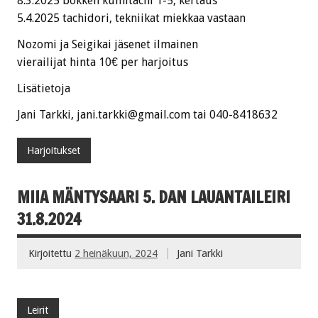
8.3.2025 bokken kumitachi 1-5, kertaus
5.4.2025 tachidori, tekniikat miekkaa vastaan
Nozomi ja Seigikai jäsenet ilmainen
vierailijat hinta 10€ per harjoitus
Lisätietoja
Jani Tarkki, jani.tarkki@gmail.com tai 040-8418632
Harjoitukset
MIIA MÄNTYSAARI 5. DAN LAUANTAILEIRI
31.8.2024
Kirjoitettu
2 heinäkuun, 2024
Jani Tarkki
Leirit