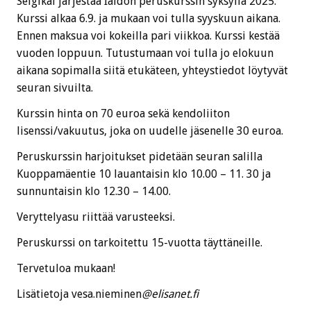
Seigikai järjestää Iaidon peruskurssin syksyllä 2025.
Kurssi alkaa 6.9. ja mukaan voi tulla syyskuun aikana.
Ennen maksua voi kokeilla pari viikkoa. Kurssi kestää
vuoden loppuun. Tutustumaan voi tulla jo elokuun
aikana sopimalla siitä etukäteen, yhteystiedot löytyvät
seuran sivuilta.
Kurssin hinta on 70 euroa sekä kendoliiton
lisenssi/vakuutus, joka on uudelle jäsenelle 30 euroa.
Peruskurssin harjoitukset pidetään seuran salilla
Kuoppamäentie 10 lauantaisin klo 10.00 – 11. 30 ja
sunnuntaisin klo 12.30 – 14.00.
Veryttelyasu riittää varusteeksi.
Peruskurssi on tarkoitettu 15-vuotta täyttäneille.
Tervetuloa mukaan!
Lisätietoja vesa.nieminen
@elisanet.fi