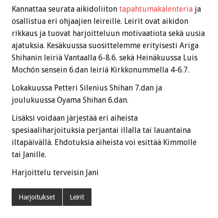
Kannattaa seurata aikidoliiton
tapahtumakalenteria
ja
osallistua eri ohjaajien leireille. Leirit ovat aikidon
rikkaus ja tuovat harjoitteluun motivaatiota sekä uusia
ajatuksia. Kesäkuussa suosittelemme erityisesti Ariga
Shihanin leiriä Vantaalla 6-8.6. sekä Heinäkuussa Luis
Mochón sensein 6.dan leiriä Kirkkonummella 4-6.7.
Lokakuussa Petteri Silenius Shihan 7.dan ja
joulukuussa Oyama Shihan 6.dan.
Lisäksi voidaan järjestää eri aiheista
spesiaaliharjoituksia perjantai illalla tai lauantaina
iltapäivällä. Ehdotuksia aiheista voi esittää Kimmolle
tai Janille.
Harjoittelu terveisin Jani
Harjoitukset
Leirit