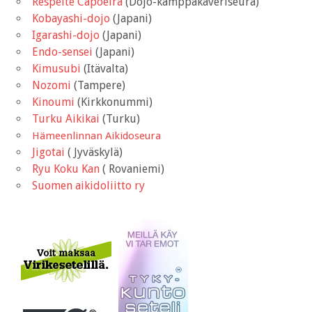
Respeite Capoeira
(Dojo-kämppäkaveriseura)
Kobayashi-dojo
(Japani)
Igarashi-dojo
(Japani)
Endo-sensei
(Japani)
Kimusubi
(Itävalta)
Nozomi
(Tampere)
Kinoumi
(Kirkkonummi)
Turku Aikikai
(Turku)
Hämeenlinnan Aikidoseura
Jigotai
( Jyväskylä)
Ryu Koku Kan
( Rovaniemi)
Suomen aikidoliitto ry