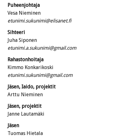
Puheenjohtaja
Vesa Nieminen
etunimi.sukunimi@elisanet.fi
Sihteeri
Juha Siponen
etunimi.a.sukunimi@gmail.com
Rahastonhoitaja
Kimmo Konkarikoski
etunimi.sukunimi@gmail.com
Jäsen, Iaido, projektit
Arttu Nieminen
Jäsen, projektit
Janne Lautamäki
Jäsen
Tuomas Hietala