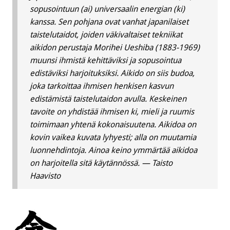
sopusointuun (ai) universaalin energian (ki)
kanssa. Sen pohjana ovat vanhat japanilaiset
taistelutaidot, joiden väkivaltaiset tekniikat
aikidon perustaja Morihei Ueshiba (1883-1969)
muunsi ihmistä kehittäviksi ja sopusointua
edistäviksi harjoituksiksi. Aikido on siis budoa,
joka tarkoittaa ihmisen henkisen kasvun
edistämistä taistelutaidon avulla. Keskeinen
tavoite on yhdistää ihmisen ki, mieli ja ruumis
toimimaan yhtenä kokonaisuutena. Aikidoa on
kovin vaikea kuvata lyhyesti; alla on muutamia
luonnehdintoja. Ainoa keino ymmärtää aikidoa
on harjoitella sitä käytännössä. —
Taisto
Haavisto