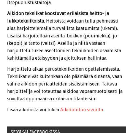
itsepuolustustaitoja.
Aikidon tekniikat koostuvat erilaisista heitto- ja
lukkotekniikoista.
Heitoista voidaan tulla pehmeästi
alas harjoittelemalla turvallista kaatumista (ukemi).
Lisäksi harjoitellaan aseilla: bokken (puumiekka), jo
(keppi) ja tanto (veitsi). Aseilla ja niitä vastaan
harjoittelu tukee aseettomien tekniikoiden osaamista
kehittämällä etäisyyden ja ajoituksen hallintaa.
Harjoittelu alkaa perustekniikoiden opettelemisesta.
Tekniikat eivät kuitenkaan ole päämäärä sinänsä, vaan
väline aikidon periaatteiden sisäistämiseen. Taitava
harjoittelija voi toteuttaa aikidoa vapaamuotoisesti ja
soveltaa oppimaansa erilaisiin tilanteisiin.
Lisää aikidosta voi lukea
Aikidoliiton sivuilta
.
SEIGIKAI FACEBOOKISSA