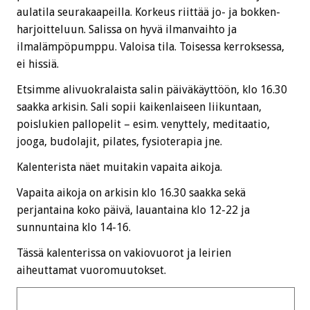
aulatila seurakaapeilla. Korkeus riittää jo- ja bokken-
harjoitteluun. Salissa on hyvä ilmanvaihto ja
ilmalämpöpumppu. Valoisa tila. Toisessa kerroksessa,
ei hissiä.
Etsimme alivuokralaista salin päiväkäyttöön, klo 16.30
saakka arkisin. Sali sopii kaikenlaiseen liikuntaan,
poislukien pallopelit – esim. venyttely, meditaatio,
jooga, budolajit, pilates, fysioterapia jne.
Kalenterista näet muitakin vapaita aikoja.
Vapaita aikoja on arkisin klo 16.30 saakka sekä
perjantaina koko päivä, lauantaina klo 12-22 ja
sunnuntaina klo 14-16.
Tässä kalenterissa on vakiovuorot ja leirien
aiheuttamat vuoromuutokset.