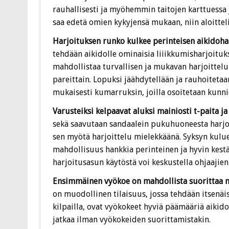
rauhallisesti ja myöhemmin taitojen karttuessa 
saa edetä omien kykyjensä mukaan, niin aloittel
Harjoituksen runko kulkee perinteisen aikidoh
tehdään aikidolle ominaisia liiikkumisharjoituksi
mahdollistaa turvallisen ja mukavan harjoittel
pareittain. Lopuksi jäähdytellään ja rauhoitetaa
mukaisesti kumarruksin, joilla osoitetaan kunnioi
Varusteiksi kelpaavat aluksi mainiosti t-paita ja 
sekä saavutaan sandaalein pukuhuoneesta harjoi
sen myötä harjoittelu mielekkäänä. Syksyn kulue
mahdollisuus hankkia perinteinen ja hyvin kestä
harjoitusasun käytöstä voi keskustella ohjaajien
Ensimmäinen vyökoe on mahdollista suorittaa no
on muodollinen tilaisuus, jossa tehdään itsenäise
kilpailla, ovat vyökokeet hyviä päämääriä aikid
jatkaa ilman vyökokeiden suorittamistakin.