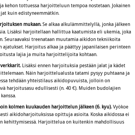
ja kehon tottuessa harjoitteluun tempoa nostetaan. Jokainen
ijat kuin edistyneemmätkin.
arjoituksen mukaan.
Se alkaa alkulämmittelyllä, jonka jälkeen
a. Lisäksi harjoitellaan hallittua kaatumista eli ukemia, joka
un. Seuraavaksi treenataan muutamia aikidon tekniikoita
n ajatukset. Harjoitus alkaa ja päättyy japanilaisen perinteen
tusta lajia ja muita harjoittelijoita kohtaan.
verkkarit.
Lisäksi ennen harjoituksia pestään jalat ja kädet
ttelemaan. Näin harjoittelualusta tatami pysyy puhtaana ja
ssa tehdään yhteistilaus aikidopuvuista, jolloin on
vä harjoitusasu edullisesti (n. 40 €). Muiden budolajien
 kanssa.
in kolmen kuukauden harjoittelun jälkeen (6. kyu).
Vyökoe
sti aikidoharjoituksissa opittuja asioita. Koska aikidossa ei
on kehittymisessä. Harjoittelua on kuitenkin mahdollisuus