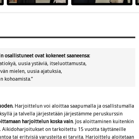
in osallistuneet ovat kokeneet saaneensa:
tiokyä, uusia ystäviä, itseluottamusta,
vän mielen, uusia ajatuksia,
on kohoamista.”
uoden.
Harjoittelun voi aloittaa saapumalla ja osallistumalla
syllä ja talvella järjestetään järjestämme peruskurssin
loittamaan harjoittelun koska vain
. Jos aloittaminen kuitenkin
. Aikidoharjoitukset on tarkoitettu 15 vuotta täyttäneille
toa tai erityisiä varusteita ei tarvita. Harjoittelu aloitetaan