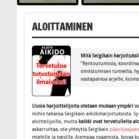
ALOITTAMINEN
Mitä Seigikain harjoituksi
”Rentoutumista, koordinaa
onnistumisen tunnetta, hy
vastapainoa arjelle, kunn
Uusia harjoittelijoita otetaan mukaan ympäri v
mihin tahansa Seigikain aikidoharjoituksista
.
Syk
aloittelijoille, mutta
kaikki ovat tervetulleita a
askarruttaa, ota yhteyttä Seigikain
pääohjaajaan
miehille ja naisille. Aiempaa osaamista, kovaa kun