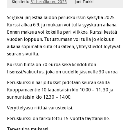
Kirjoitettu
31 heinäkuun, 2025
Jani Tarkki
Seigikai järjestää Iaidon peruskurssin syksyllä 2025.
Kurssi alkaa 6.9. ja mukaan voi tulla syyskuun aikana.
Ennen maksua voi kokeilla pari viikkoa. Kurssi kestää
vuoden loppuun. Tutustumaan voi tulla jo elokuun
aikana sopimalla siitä etukäteen, yhteystiedot löytyvät
seuran sivuilta.
Kurssin hinta on 70 euroa sekä kendoliiton
lisenssi/vakuutus, joka on uudelle jäsenelle 30 euroa.
Peruskurssin harjoitukset pidetään seuran salilla
Kuoppamäentie 10 lauantaisin klo 10.00 – 11. 30 ja
sunnuntaisin klo 12.30 – 14.00.
Veryttelyasu riittää varusteeksi.
Peruskurssi on tarkoitettu 15-vuotta täyttäneille.
Tervetuloa mukaan!