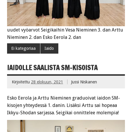
uudet vyöarvot Seigikaihin Vesa Nieminen 3. dan Arttu
Nieminen 2. dan Esko Eerola 2. dan
Ei kategoriaa
Iaido
IAIDOLLE SAALISTA SM-KISOISTA
Kirjoitettu
28 elokuun, 2021
Jussi Niskanen
Esko Eerola ja Arttu Nieminen graduoivat iaidon SM-
kisojen yhteydessä 1. danin. Lisäksi Arttu sai hopeaa
Ikkyu-Shodan sarjassa. Seigikai onnittelee molempia!