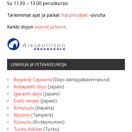
Su 11.30 – 13.00 peruskurssi
Tarkemmat ajat ja paikat
Harjoitukset
-sivulta
Kaikki dojon
vuorot ja leirit
.
LINKKEJÄ JA YSTÄVÄSEUROJA
Respeite Capoeira
(Dojo-kämppäkaveriseura)
Kobayashi-dojo
(Japani)
Igarashi-dojo
(Japani)
Endo-sensei
(Japani)
Kimusubi
(Itävalta)
Nozomi
(Tampere)
Kinoumi
(Kirkkonummi)
Turku Aikikai
(Turku)