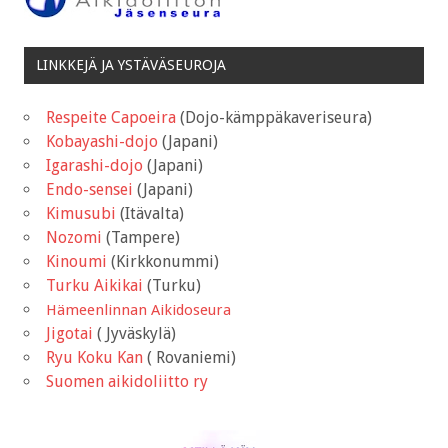
LINKKEJÄ JA YSTÄVÄSEUROJA
Respeite Capoeira
(Dojo-kämppäkaveriseura)
Kobayashi-dojo
(Japani)
Igarashi-dojo
(Japani)
Endo-sensei
(Japani)
Kimusubi
(Itävalta)
Nozomi
(Tampere)
Kinoumi
(Kirkkonummi)
Turku Aikikai
(Turku)
Hämeenlinnan Aikidoseura
Jigotai
( Jyväskylä)
Ryu Koku Kan
( Rovaniemi)
Suomen aikidoliitto ry