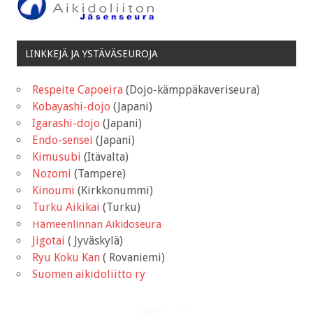
LINKKEJÄ JA YSTÄVÄSEUROJA
Respeite Capoeira
(Dojo-kämppäkaveriseura)
Kobayashi-dojo
(Japani)
Igarashi-dojo
(Japani)
Endo-sensei
(Japani)
Kimusubi
(Itävalta)
Nozomi
(Tampere)
Kinoumi
(Kirkkonummi)
Turku Aikikai
(Turku)
Hämeenlinnan Aikidoseura
Jigotai
( Jyväskylä)
Ryu Koku Kan
( Rovaniemi)
Suomen aikidoliitto ry