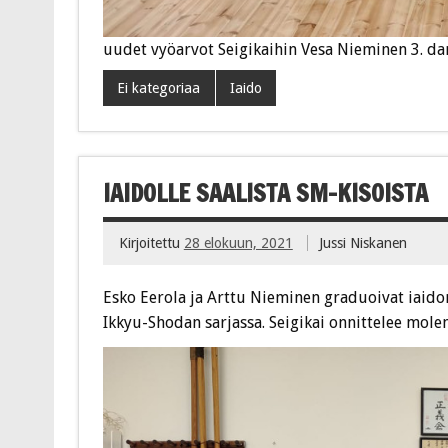
uudet vyöarvot Seigikaihin Vesa Nieminen 3. da
Ei kategoriaa
Iaido
IAIDOLLE SAALISTA SM-KISOISTA
Kirjoitettu
28 elokuun, 2021
Jussi Niskanen
Esko Eerola ja Arttu Nieminen graduoivat iaidon
Ikkyu-Shodan sarjassa. Seigikai onnittelee mole