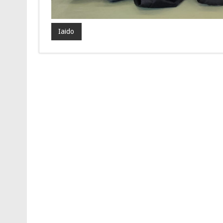
Iaido