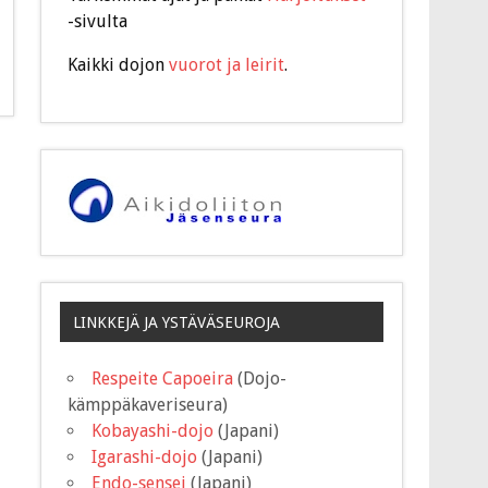
-sivulta
Kaikki dojon
vuorot ja leirit
.
LINKKEJÄ JA YSTÄVÄSEUROJA
Respeite Capoeira
(Dojo-
kämppäkaveriseura)
Kobayashi-dojo
(Japani)
Igarashi-dojo
(Japani)
Endo-sensei
(Japani)